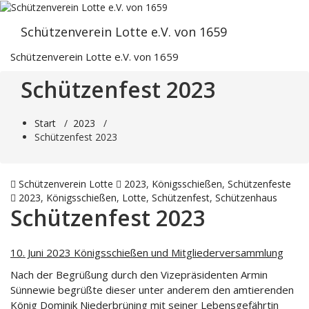
Zum
Inhalt
Schützenverein Lotte e.V. von 1659
springen
Schützenverein Lotte e.V. von 1659
Schützenfest 2023
Start
/
2023
/
Schützenfest 2023
Schützenverein Lotte
2023
,
Königsschießen
,
Schützenfeste
2023
,
Königsschießen
,
Lotte
,
Schützenfest
,
Schützenhaus
Schützenfest 2023
10. Juni 2023 Königsschießen und Mitgliederversammlung
Nach der Begrüßung durch den Vizepräsidenten Armin
Sünnewie begrüßte dieser unter anderem den amtierenden
König Dominik Niederbrüning mit seiner Lebensgefährtin