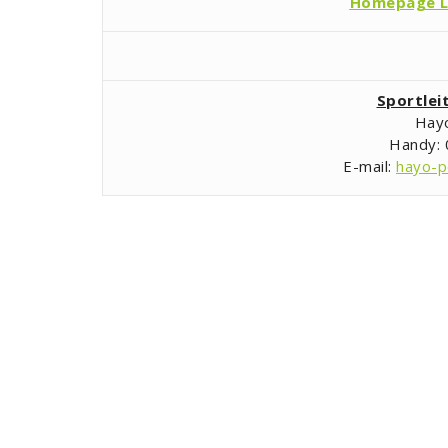
Homepage L
Sportlei
Hay
Handy:
E-mail:
hayo-p