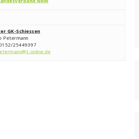
andesverband NRW
ter GK-Schiessen
o Petermann
 0152/25449397
etermann@t-online.de