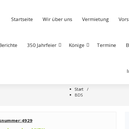
Startseite
Wir über uns
Vermietung
Vors
Berichte
350 Jahrfeier
Könige
Termine
B
Start
/
BDS
nsnummer:4929