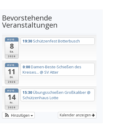
Bevorstehende
Veranstaltungen
AUG.
19:30
Schützenfest Botterbusch
8
Sa.
2026
AUG.
0:00
Damen-Beste-Schießen des
11
Kreises...
@ SV Atter
Di.
2026
AUG.
15:30
Übungsschießen Großkaliber
@
14
Schützenhaus Lotte
Fr.
2026
Hinzufügen
Kalender anzeigen