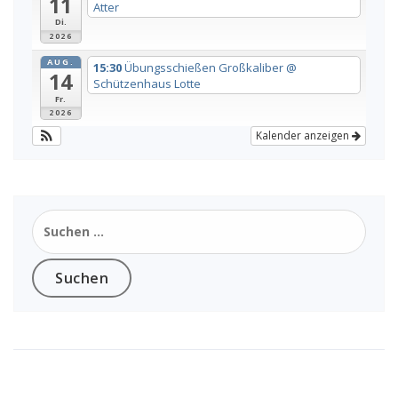
11
Atter
Di.
2026
AUG.
15:30
Übungsschießen Großkaliber
@
14
Schützenhaus Lotte
Fr.
2026
Kalender anzeigen
Suchen
nach:
Seiten Steuerung
Anmelden
Login